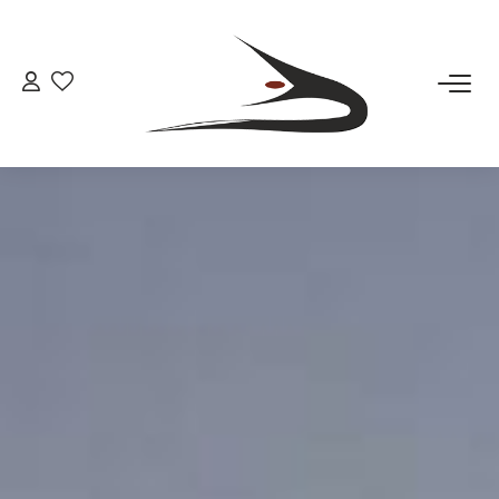
ACHETER
LOUER
LA SOCIETE
La Société
Le Rayonnement
L'équipe
OUTILS