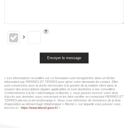
Envoyer le message
« Les informations recueillies sur ce formulaire sont enregistrées dans un fichier
informatisé par PIERRES ET TERRES pour gérer votre demande de contact. Elles
sont conservées pour la durée nécessaire à la gestion de la relation client dans le
respect des prescriptions légales applicables et sont destinées à nos conseillers
Conformément à la loi « informatique et libertés », vous pouvez exercer votre droit
d'accès aux données vous concernant et les faire rectifier en contactant PIERRES ET
TERRES pierres.et.terres@orange.fr. Nous vous informons de l'existence de la liste
d'opposition au démarchage téléphonique « Bloctel », sur laquelle vous pouvez vous
inscrire ici :
https://www.bloctel.gouv.fr/
»