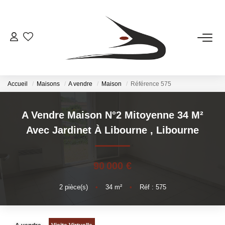
ACHETER
LOUER
Accueil
Maisons
A vendre
Maison
Référence 575
LA SOCIETE
A Vendre Maison N°2 Mitoyenne 34 M²
Avec Jardinet À Libourne
,
Libourne
La Société
Le Rayonnement
90 000 €
L'équipe
2
pièce(s)
•
34
m²
•
Réf : 575
OUTILS