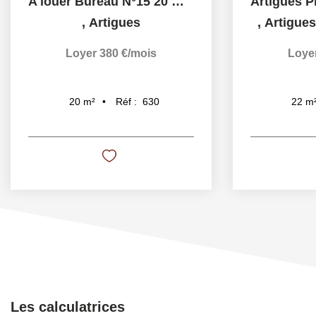
A louer Bureau N°15 20 m² à Artigues Près Bordeaux
,
Artigues
,
Artigue
Loyer 380 €/mois
Loye
Réf :
630
20
m²
22
m
Les calculatrices