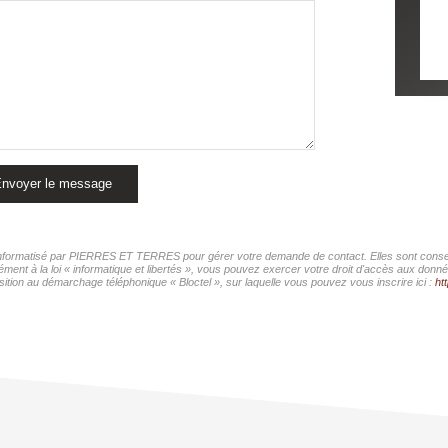
nvoyer le message
r informatisé par PIERRES ET TERRES pour gérer votre demande de contact. Elles sont conserv
mément à la loi « informatique et libertés », vous pouvez exercer votre droit d'accès aux do
sition au démarchage téléphonique « Bloctel », sur laquelle vous pouvez vous inscrire ici :
ht