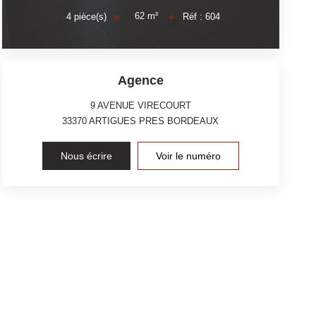
62
m²
4
pièce(s)
Réf :
604
Agence
9 AVENUE VIRECOURT
33370
ARTIGUES PRES BORDEAUX
Nous écrire
Voir le numéro