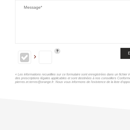
Message*
E
« Les informations recueillies sur ce formulaire sont enregistrées dans un fichie
des prescriptions légales applicables et sont destinées à nos conseillers Confor
pierres.et.terres@orange.fr. Nous vous informons de l'existence de la liste d'oppo