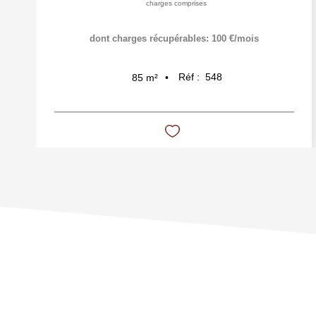
charges comprises
dont charges récupérables: 100 €/mois
Réf :
548
85
m²