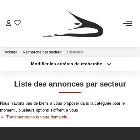
ACHETER
LOUER
Accueil
Recherche par secteur
Résultats
Modifier les critères de recherche
Type de transaction
Localisation
LA SOCIETE
Acheter
Localisation
Liste des annonces par secteur
Type de bien
La Société
Sélectionnez...
Surface min
Le Rayonnement
Nous n'avons pas de biens à vous proposer dans la catégorie pour le
L'équipe
Plus de critères
Budget max
moment , plusieurs options s'offrent à vous :
Transmettez-nous votre demande
Créer une alerte
OUTILS