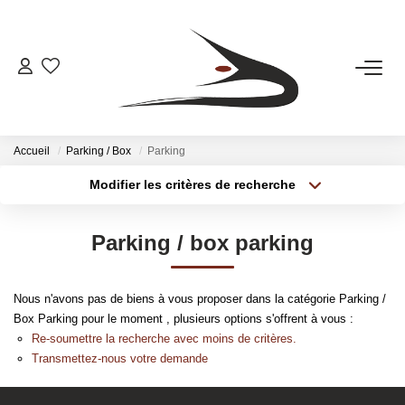
ACHETER
LOUER
Accueil
Parking / Box
Parking
Modifier les critères de recherche
Type de transaction
Localisation
LA SOCIETE
Acheter
Localisation
Parking / box parking
Type de bien
La Société
Sélectionnez...
Surface min
Le Rayonnement
Nous n'avons pas de biens à vous proposer dans la catégorie Parking /
L'équipe
Plus de critères
Budget max
Box Parking pour le moment , plusieurs options s'offrent à vous :
Re-soumettre la recherche avec moins de critères.
Créer une alerte
Transmettez-nous votre demande
OUTILS