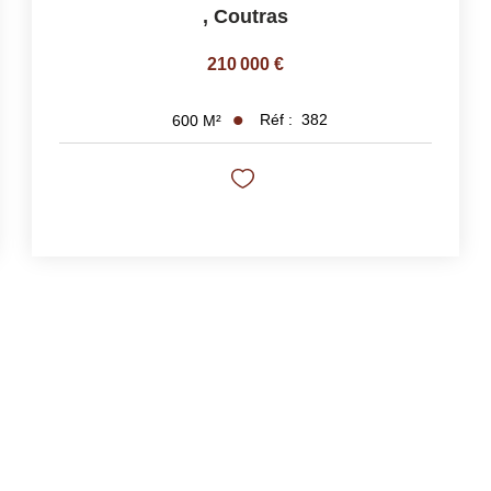
,
Coutras
210 000 €
Réf :
382
600
M²